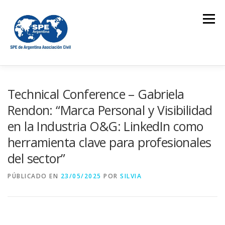
Saltar
al
Menú
contenido
QUIÉNES SOMOS
ACTIVIDADES
CURSOS
Technical Conference – Gabriela
Rendon: “Marca Personal y Visibilidad
en la Industria O&G: LinkedIn como
CONFERENCIAS
ESTUDIANTES
BOLETÍN
herramienta clave para profesionales
del sector”
REVISTA CONTACTO
PÚBLICADO EN
23/05/2025
POR
SILVIA