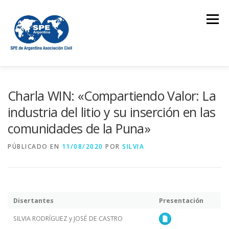
Saltar
al
Menú
contenido
QUIÉNES SOMOS
ACTIVIDADES
CURSOS
Charla WIN: «Compartiendo Valor: La
industria del litio y su inserción en las
comunidades de la Puna»
CONFERENCIAS
ESTUDIANTES
BOLETÍN
PÚBLICADO EN
11/08/2020
POR
SILVIA
REVISTA CONTACTO
Disertantes
Presentación
SILVIA RODRÍGUEZ y JOSÉ DE CASTRO