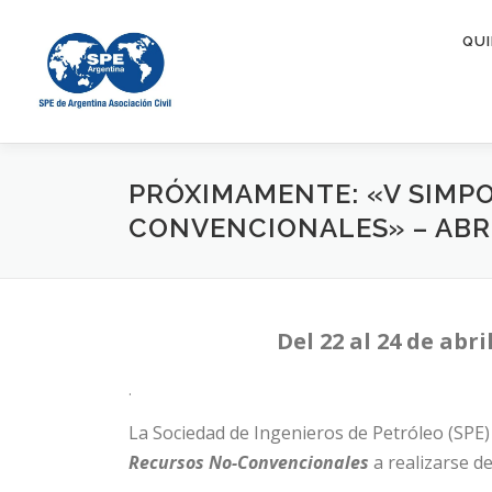
Saltar
al
QUI
contenido
PRÓXIMAMENTE: «V SIMP
CONVENCIONALES» – ABRI
Del 22 al 24 de ab
.
La Sociedad de Ingenieros de Petróleo (SPE) 
Recursos No-Convencionales
a realizarse de